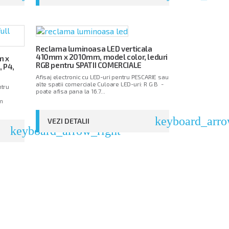
Reclama luminoasa LED verticala
410mm x 2010mm, model color, leduri
m x
RGB pentru SPATII COMERCIALE
, P4,
Afisaj electronic cu LED-uri pentru PESCARIE sau
alte spatii comerciale Culoare LED-uri: R G B -
ntru
poate afisa pana la 16.7...
m
keyboard_arro
VEZI DETALII
keyboard_arrow_right