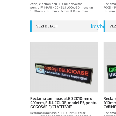
Afisaj electronic cu LED-uri dezvoltat
Reclama 
pentru PRIMARII / CONSILII LOCALE Dimensiuni:
FOOD / P
1690mm x 890mm x 74mm LED-uri rosii...
890mm x
keyboard_
VEZI DETALII
VEZ
Reclama luminoasa LED 2010mm x
Recla
410mm, FULL COLOR, model P5, pentru
410mm,
GOGOSARIE/CLATITARIE
CABIN
Reclama luminosa cu LED-uri full color
Reclama 