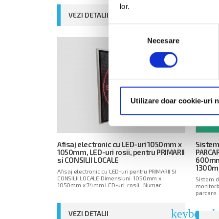
lor.
keyboard_
VEZI DETALII
VEZ
Selecția
Necesare
consimțământului
Utilizare doar cookie-uri 
Afisaj electronic cu LED-uri 1050mm x
Sistem 
1050mm, LED-uri rosii, pentru PRIMARII
PARCARE
si CONSILII LOCALE
600mm 
1300m
Afisaj electronic cu LED-uri pentru PRIMARII SI
CONSILII LOCALE Dimensiuni: 1050mm x
Sistem d
1050mm x 74mm LED-uri rosii Numar...
monitoriz
parcare. 
keyboard_
VEZI DETALII