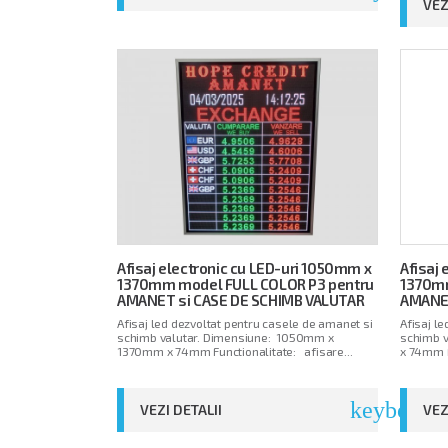
VEZ
Afisaj electronic cu LED-uri 1050mm x
Afisaj
1370mm model FULL COLOR P3 pentru
1370mm
AMANET si CASE DE SCHIMB VALUTAR
AMANET
Afisaj led dezvoltat pentru casele de amanet si
Afisaj l
schimb valutar. Dimensiune: 1050mm x
schimb 
1370mm x 74mm Functionalitate: afisare...
x 74mm F
keyboard_
VEZI DETALII
VEZ