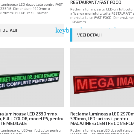
RESTAURANT/FAST FOOD
luminoasa LED dezvoltata pentru FAST
IZZERIE Dimensiuni: 1690mm x
Reclama luminosa cu LED-uri full color
 74mm LED-uri rosii Numar...
afisarea meniului zilei la RESTAURANT
meniului la un FAST-FOOD. Dimensiune:
1050mm...
arrow_right
keyboard_arrow_right
I DETALII
VEZI DETALII
ma luminoasa LED 2330mm x
Reclama luminoasa LED 2970
 FULL COLOR, model P5, pentru
570mm, LED-uri rosii, pentru
ETE MEDICALE
MAGAZINE si CENTRE COMERCI
luminosa cu LED-uri full color pentru
Reclama luminoasa LED dezvoltata pen