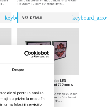
siuni:
pentru casele de amanet. Dimensiune: 410mm
...
x 1690mm x 74mm Functionalitate:...
keyboard_arrow_right
keyboard_arro
VEZI DETALII
Despre
IE
Sistem afisaje electronice LED
lizare
sincronizate, dimensiuni 730mm x
730mm, full color
 sociale și pentru a analiza
Sistem electronic format din 2 afisaje cu leduri
6 boxe
730mm x 730mm x 74mm, simpla fata, leduri
rmații cu privire la modul în
m
RGB, sincronizate prin fir Afisaj cu...
n urma folosirii serviciilor