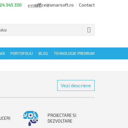
email
24 345 330
office@smarsoft.ro
Contact

NOI
PORTOFOLIU
BLOG
TEHNOLOGIE PREMIUM
Vezi descriere
PROIECTARE SI
UCERI
DEZVOLTARE