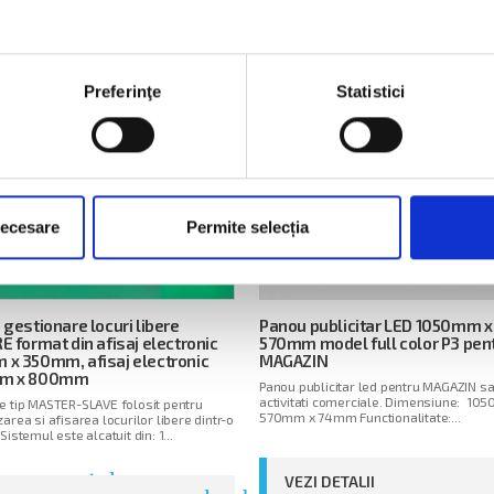
arrow_right
keyboard_arrow_right
I DETALII
VEZI DETALII
Preferinţe
Statistici
necesare
Permite selecția
gestionare locuri libere
Panou publicitar LED 1050mm x
 format din afisaj electronic
570mm model full color P3 pen
x 350mm, afisaj electronic
MAGAZIN
m x 800mm
Panou publicitar led pentru MAGAZIN sa
activitati comerciale. Dimensiune: 10
e tip MASTER-SLAVE folosit pentru
570mm x 74mm Functionalitate:...
area si afisarea locurilor libere dintr-o
Sistemul este alcatuit din: 1...
arrow_right
VEZI DETALII