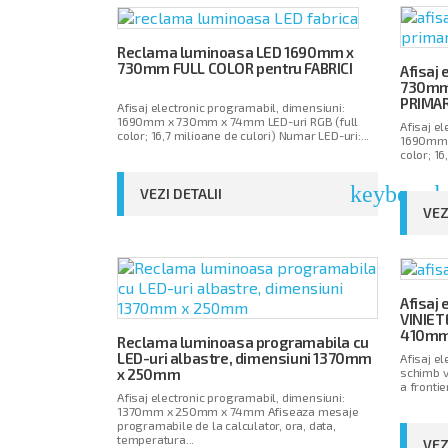
Reclama luminoasa LED 1690mm x
730mm FULL COLOR pentru FABRICI
Afisaj
730mm 
PRIMAR
Afisaj electronic programabil, dimensiuni:
1690mm x 730mm x 74mm LED-uri RGB (full
Afisaj e
color; 16,7 milioane de culori) Numar LED-uri:...
1690mm 
color; 16
keyboard_
VEZI DETALII
VEZ
Afisaj 
VINIE
410mm 
Reclama luminoasa programabila cu
LED-uri albastre, dimensiuni 1370mm
Afisaj e
x 250mm
schimb va
a fronti
Afisaj electronic programabil, dimensiuni:
1370mm x 250mm x 74mm Afiseaza mesaje
programabile de la calculator, ora, data,
temperatura...
VEZ