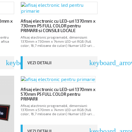
010mm x
Afisaj electronic cu LED-uri 1370mm x
730mm P5 FULL COLOR pentru
PRIMARII si CONSILII LOCALE
pentru
Afisaj electronic programabil, dimensiuni:
 afisa
1370mm x 730mm x 74mm LED-uri RGB (full
color; 16,7 milioane de culori) Numar LED-uri:...
keyboard_arrow_right
keyboard_arro
VEZI DETALII
Afisaj electronic cu LED-uri 1370mm x
570mm P5 FULL COLOR pentru
PRIMARII
Afisaj electronic programabil, dimensiuni:
1370mm x 570mm x 74mm LED-uri RGB (full
color; 16,7 milioane de culori) Numar LED-uri:...
keyboard_arro
VEZI DETALII