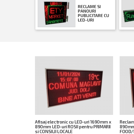
RECLAME SI
PANOURI
PUBLICITARE CU
LED-URI
Afisaj electronic cu LED-uri 1690mm x
Reclam
890mm LED-uri ROSII pentru PRIMARII
890mm,
si CONSILII LOCALE
FOOD/