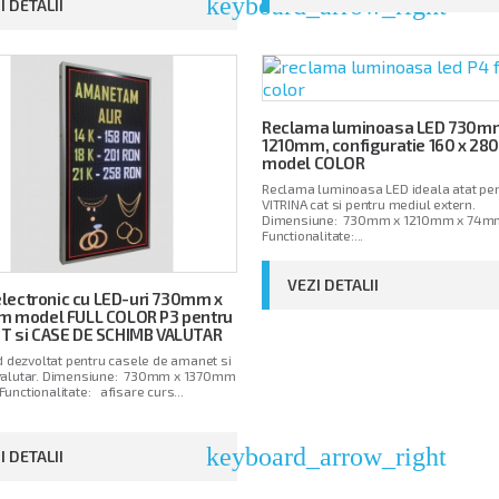
keyboard_arrow_right
I DETALII
Reclama luminoasa LED 730m
1210mm, configuratie 160 x 280
model COLOR
Reclama luminoasa LED ideala atat pe
VITRINA cat si pentru mediul extern.
Dimensiune: 730mm x 1210mm x 74m
Functionalitate:...
VEZI DETALII
 electronic cu LED-uri 730mm x
 model FULL COLOR P3 pentru
 si CASE DE SCHIMB VALUTAR
ed dezvoltat pentru casele de amanet si
valutar. Dimensiune: 730mm x 1370mm
unctionalitate: afisare curs...
arrow_right
keyboard_arrow_right
I DETALII