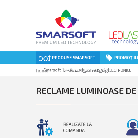
toc
PRODUSE SMARSOFT
PROMOȚIILE
keyboard_arrow_right
home
Smarsoft
RECLAME SI AFISAJE ELECTRONICE
RECLAME LUMINOASE DE
REALIZATE LA
COMANDA