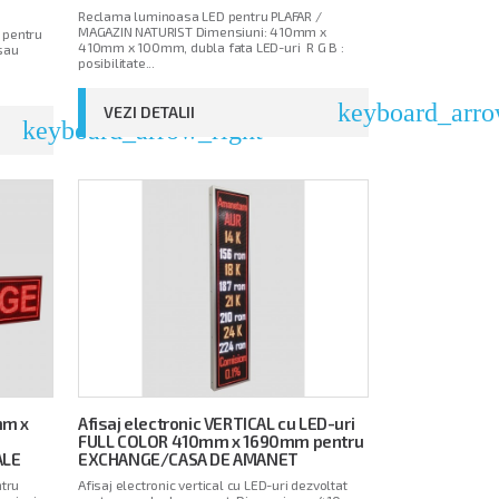
Reclama luminoasa LED pentru PLAFAR /
MAGAZIN NATURIST Dimensiuni: 410mm x
 pentru
410mm x 100mm, dubla fata LED-uri R G B :
 sau
posibilitate...
keyboard_arro
VEZI DETALII
keyboard_arrow_right
mm x
Afisaj electronic VERTICAL cu LED-uri
FULL COLOR 410mm x 1690mm pentru
ALE
EXCHANGE/CASA DE AMANET
tru
Afisaj electronic vertical cu LED-uri dezvoltat