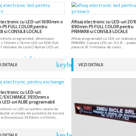
 electronic cu LED-uri 1690mm x
Afisaj electronic cu LED-uri 2
P5 FULL COLOR pentru
890mm P5 FULL COLOR pentru
II si CONSILII LOCALE
PRIMARII si CONSILII LOCALE
lectronic programabil, dimensiuni:
Afisaj programabil cu LED-uri realizat 
x 730mm x 74mm LED-uri RGB (full
PRIMARII. Culoare LED-uri: R G B - poate
,7 milioane de culori) Numar LED-uri:...
pana la 16.7 milioane de culori...
arrow_right
keyboard_arrow_right
I DETALII
VEZI DETALII
electronic cu LED-uri
TE/EXCHANGE 3930mm x
LED-uri ALBE programabil
lectronic cu LED-uri pentru casele de
lutar si viniete din punctele de trecere
erei Dimensiuni 3930mm x 410mm...
keyboard_arrow_right
I DETALII