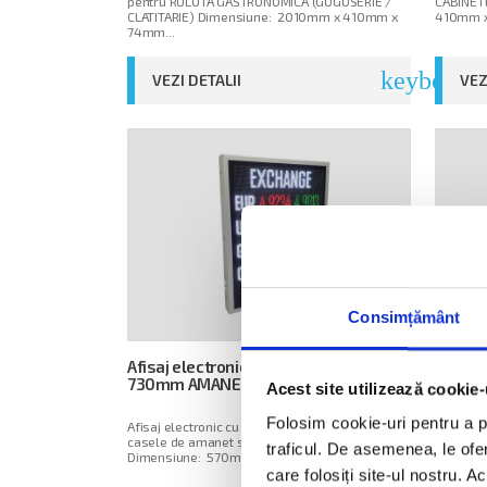
pentru RULOTA GASTRONOMICA (GOGOSERIE /
CABINET
CLATITARIE) Dimensiune: 2010mm x 410mm x
410mm x 
74mm...
keyboard_
VEZI DETALII
VEZ
Consimțământ
Afisaj electronic cu LED-uri 570mm x
Afisaj
730mm AMANET / EXCHANGE P5 RGB
x 300m
Acest site utilizează cookie-
Folosim cookie-uri pentru a pe
Afisaj electronic cu LED-uri realizat pentru
Afisaj e
casele de amanet si schimb valutar.
pentru a 
traficul. De asemenea, le ofer
Dimensiune: 570mm x 730mm x 74mm...
Dimensi
care folosiți site-ul nostru. A