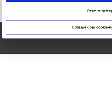
Permite selecț
Utilizare doar cookie-u
© 2026 - Toate drepturile rezervate
SMARSOFT ELECTRONIC SRL