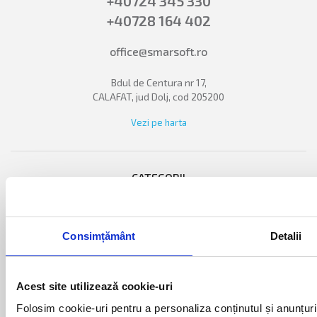
+40724 345 330
+40728 164 402
office@smarsoft.ro
Bdul de Centura nr 17,
CALAFAT, jud Dolj, cod 205200
Vezi pe harta
CATEGORII
panouri industriale led
afisaje totem benzinarie
Consimțământ
Detalii
ceasuri stradale cu led-uri
tabele electronice afisare scor
Acest site utilizează cookie-uri
dispozitive programare / comunicatie
Folosim cookie-uri pentru a personaliza conținutul și anunțurile