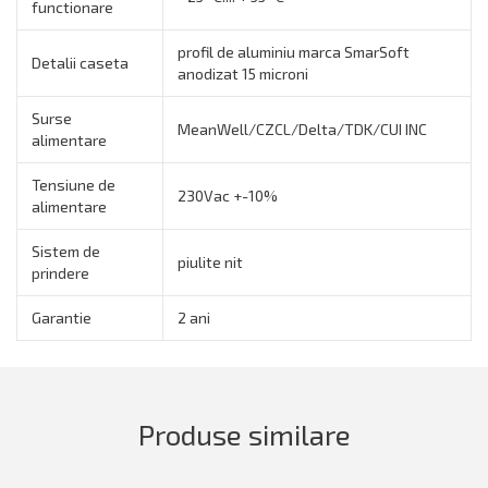
functionare
profil de aluminiu marca SmarSoft
Detalii caseta
anodizat 15 microni
Surse
MeanWell/CZCL/Delta/TDK/CUI INC
alimentare
Tensiune de
230Vac +-10%
alimentare
Sistem de
piulite nit
prindere
Garantie
2 ani
Produse similare