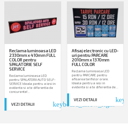
Reclama luminoasa LED
Afisaj electronic cu LED-
2330mm x 410mm FULL
uri pentru PARCARE
COLOR pentru
2010mm x 1370mm
SPALATORIE SELF
FULL COLOR
SERVICE
Reclama luminoasa LED
pentru PARCARE pentru
Reclama luminoasa LED
afisarea tarifelor orare.
pentru SPALATORII AUTO SELF-
Ideala pentru a iesi in
SERVICE Ideala pentru a iesi in
evidenta si a te diferentia de...
evidenta si a te diferentia de
concurenta!...
board_arrow_right
keyb
VEZI DETALII
keyboard_arrow_right
VEZI DETALII