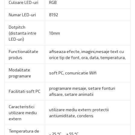
Culoare LED-uri
RGB
Numar LED-uri
8192
Dotpitch
(distanta intre
10mm
LED-uri)
Functionalitate
afiseaza efecte, imagini,mesaje text cu
produs
orice tip de font, ora, data, temperatura,
Modalitate
soft PC, comunicatie Wifi
programare
programare mesaje, setare fonturi
Facilitati soft PC
afisare, setare animatii
Caracteristici
utilizare mediu extern: protectii
utilizare mediu
antiumiditate, condens
extern
Temperatura de
- 25 °C.... + 55 °C