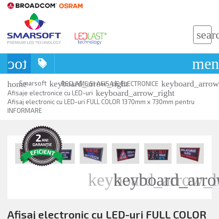
sear
toc
men
keyboard_arrow_right
keyboard_arrow
home
Smarsoft
RECLAME SI AFISAJE ELECTRONICE
keyboard_arrow_right
Afisaje electronice cu LED-uri
Afisaj electronic cu LED-uri FULL COLOR 1370mm x 730mm pentru
INFORMARE
keyboard_arrow_l
keyboard_arro
Afisaj electronic cu LED-uri FULL COLOR