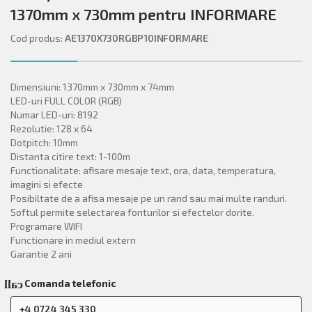
1370mm x 730mm pentru INFORMARE
Cod produs:
AE1370X730RGBP10INFORMARE
Dimensiuni: 1370mm x 730mm x 74mm
LED-uri FULL COLOR (RGB)
Numar LED-uri: 8192
Rezolutie: 128 x 64
Dotpitch: 10mm
Distanta citire text: 1-100m
Functionalitate: afisare mesaje text, ora, data, temperatura,
imagini si efecte
Posibiltate de a afisa mesaje pe un rand sau mai multe randuri.
Softul permite selectarea fonturilor si efectelor dorite.
Programare WIFI
Functionare in mediul extern
Garantie 2 ani
Comanda telefonic
call
+4 0724 345 330