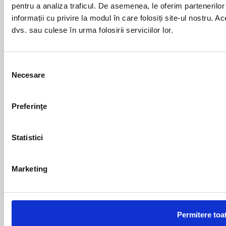
reclame si afisaje electronice
pentru a analiza traficul. De asemenea, le oferim partenerilor 
cruci de farmacie cu led-uri
informații cu privire la modul în care folosiți site-ul nostru. A
dvs. sau culese în urma folosirii serviciilor lor.
UTILE
Termeni si conditii
Selecția
Confidentialitate
Necesare
consimțământului
Sitemap
SMARSOFT
Preferinţe
Tehnologie Premium
Statistici
Blog
SmarSoft
Marketing
Contact
Stiri
Expozitii
Permitere toa