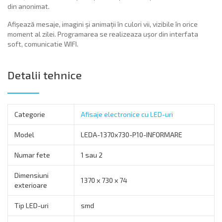
din anonimat.
Afișează mesaje, imagini și animații în culori vii, vizibile în orice
moment al zilei. Programarea se realizeaza ușor din interfata
soft, comunicatie WIFI.
Detalii tehnice
Categorie
Afisaje electronice cu LED-uri
Model
LEDA-1370x730-P10-INFORMARE
Numar fete
1 sau 2
Dimensiuni
1370 x 730 x 74
exterioare
Tip LED-uri
smd