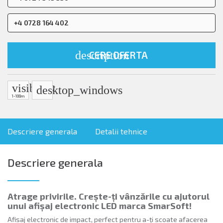
+4 0728 164 402
description
CERE OFERTA
visibility
desktop_windows
1-100m
Descriere generala
Detalii tehnice
Descriere generala
Atrage privirile. Crește-ți vânzările cu ajutorul
unui afișaj electronic LED marca SmarSoft!
Afisaj electronic de impact, perfect pentru a-ți scoate afacerea