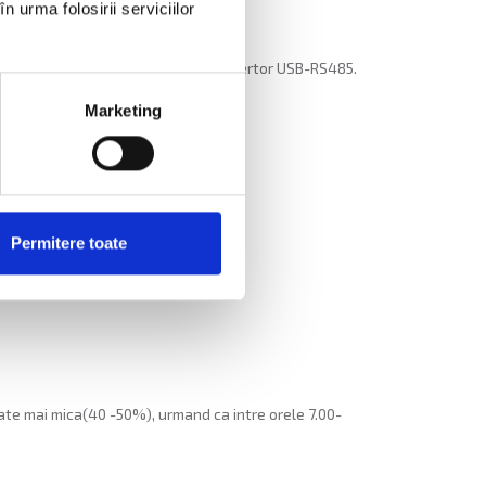
n urma folosirii serviciilor
 bus industrial cu ajutorul unui convertor USB-RS485.
lant ( de la dreapta spre stanga)
Marketing
Permitere toate
itate mai mica(40 -50%), urmand ca intre orele 7.00-