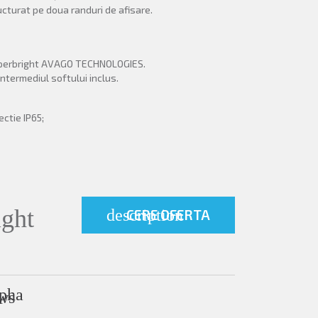
ucturat pe doua randuri de afisare.
perbright AVAGO TECHNOLOGIES.
intermediul softului inclus.
ectie IP65;
ght
description
CERE OFERTA
lpha
ws