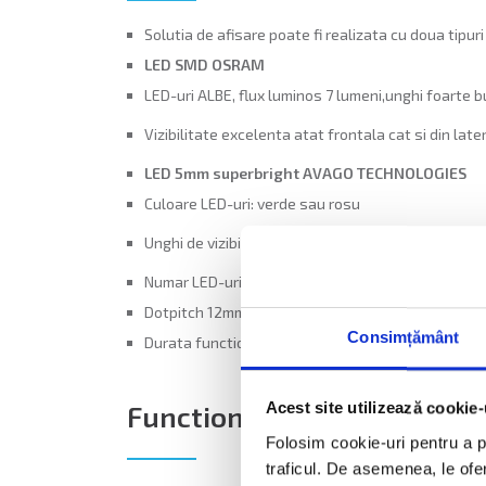
Solutia de afisare poate fi realizata cu doua tipuri
LED SMD OSRAM
LED-uri ALBE, flux luminos 7 lumeni,unghi foarte bu
Vizibilitate excelenta atat frontala cat si din late
LED 5mm superbright AVAGO TECHNOLOGIES
Culoare LED-uri: verde sau rosu
Unghi de vizibilitate 40 x 100 grade, impact excelen
Numar LED-uri: 2112
Dotpitch 12mm (distanta intre centrele a 2 leduri 
Consimțământ
Durata functionare: 100 000 ore
Acest site utilizează cookie-
Functionalitate afisaj elect
Folosim cookie-uri pentru a pe
traficul. De asemenea, le ofer