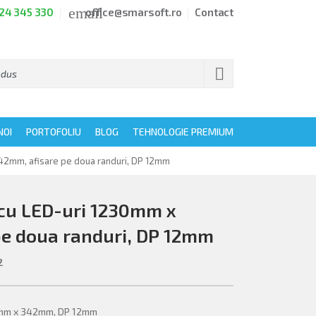
email
24 345 330
office@smarsoft.ro
Contact

NOI
PORTOFOLIU
BLOG
TEHNOLOGIE PREMIUM
342mm, afisare pe doua randuri, DP 12mm
c cu LED-uri 1230mm x
pe doua randuri, DP 12mm
2
30mm x 342mm, DP 12mm