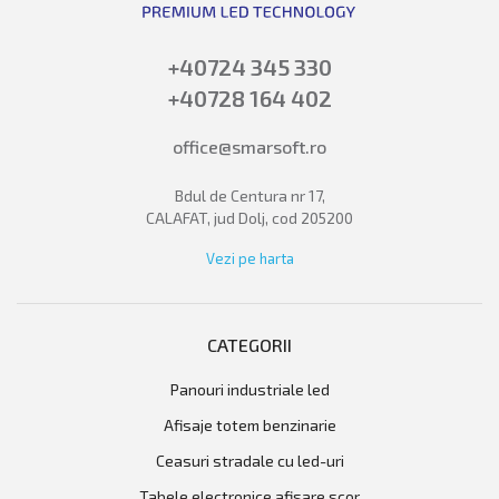
+40724 345 330
+40728 164 402
office@smarsoft.ro
Bdul de Centura nr 17,
CALAFAT, jud Dolj, cod 205200
Vezi pe harta
CATEGORII
panouri industriale led
afisaje totem benzinarie
ceasuri stradale cu led-uri
tabele electronice afisare scor