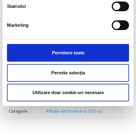
atacate de ultraviolete
Statistici
Componente industriale (pentru gama larga de temperaturi:
intre ­40 si + 85 / 105 grade C)
Marketing
BENEFICIAR:
Permitere toate
CASA AMANET / BIJUTERIE, Str Negoiu nr 35, FAGARAS, jud
BRASOV
Permite selecția
Detalii tehnice
Utilizare doar cookie-uri necesare
Categorie
Afisaje electronice cu LED-uri