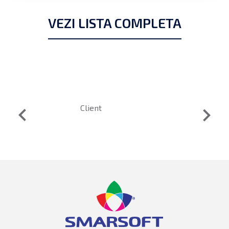
VEZI LISTA COMPLETA
keyboard_arrow_left
keyboard_arrow_right