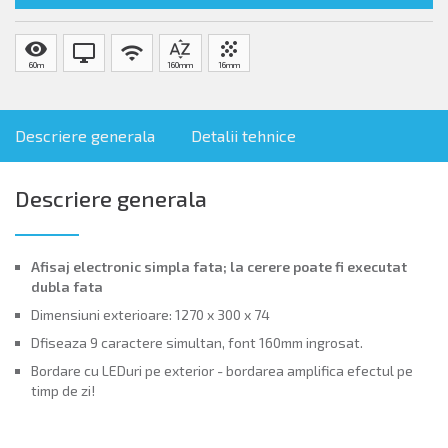
visibility
sort_by_alpha
grain
desktop_windows
wifi
60m
160mm
16mm
Descriere generala
Detalii tehnice
Descriere generala
Afisaj electronic simpla fata; la cerere poate fi executat
dubla fata
Dimensiuni exterioare: 1270 x 300 x 74
Dfiseaza 9 caractere simultan, font 160mm ingrosat.
Bordare cu LED­uri pe exterior - bordarea amplifica efectul pe
timp de zi!