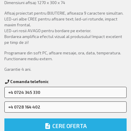
Dimensiuni afisaj: 1270 x 300 x 74
Afisaj proiectat pentru BIJUTERIE, afiseaza 9 caractere simultan.
LED-uri albe CREE pentru afisare text; led-uri rotunde, impact
maxim frontal.
LED-uri rosii AVAGO pentru bordare pe exterior.
Bordarea amplifica efectul vizual al produsului! Impact excelent
pe timp de zi!
Programare din soft PC, afisare mesaje, ora, data, temperatura.
Functionare mediu extern.
Garantie 4 ani.
Comanda telefonic
call
+4 0724 345 330
+4 0728 164 402
description
CERE OFERTA