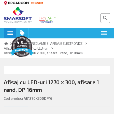
search
toc
menu
keyboard_arrow_right
keyboard_arrow_right
Smarsoft
home
RECLAME SI AFISAJE ELECTRONICE
keyboard_arrow_right
Afisaje electronice cu LED-uri
Afisaj cu LED-uri 1270 x 300, afisare 1 rand, DP 16mm
Afisaj cu LED-uri 1270 x 300, afisare 1
rand, DP 16mm
Cod produs:
AE1270X300DP16