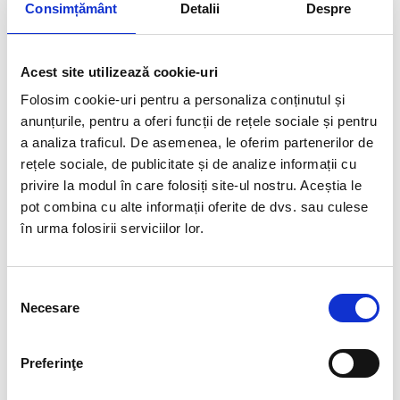
Consimțământ
Detalii
Despre
Modalitate programare:
Acest site utilizează cookie-uri
Folosim cookie-uri pentru a personaliza conținutul și
Programare de la PC cu ajutorul unui soft.
anunțurile, pentru a oferi funcții de rețele sociale și pentru
Functii soft: programare mesaje, reglare ora si data, setare
a analiza traficul. De asemenea, le oferim partenerilor de
viteza mesaj, selectare / deselectare
rețele sociale, de publicitate și de analize informații cu
animatii
privire la modul în care folosiți site-ul nostru. Aceștia le
Suplimentar: reglare intensitate luminoasa LED­uri: va setati
pot combina cu alte informații oferite de dvs. sau culese
intervalul orar si
intensitatea luminoasa a LED­urilor
în urma folosirii serviciilor lor.
Caracteristici functionare mediu extern:
Selecția
Necesare
consimțământului
Carcasa de aluminiu ELOXAT (elegant, foarte rezistent)
Preferinţe
Modulele cu leduri sunt protejate cu un lac special pe baza de
silicon impotriva umezelii LACURI INDUSTRIALE ce nu sunt