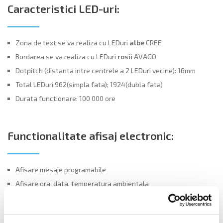
Caracteristici LED-uri:
Zona de text se va realiza cu LED­uri
albe
CREE
Bordarea se va realiza cu LED­uri
rosii
AVAGO
Dotpitch (distanta intre centrele a 2 LED­uri vecine): 16mm
Total LED­uri:962(simpla fata); 1924(dubla fata)
Durata functionare: 100 000 ore
Functionalitate afisaj electronic:
Afisare mesaje programabile
Afisare ora, data, temperatura ambientala
Afisare efecte speciale cu BIJUTERIE.
Border­ul de LED­uri va fi static