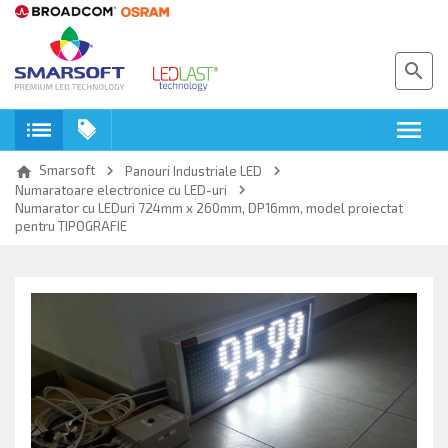
search
toc
menu
keyboard_arrow_right
keyboard_arrow_right
Smarsoft
home
Panouri Industriale LED
keyboard_arrow_right
Numaratoare electronice cu LED-uri
Numarator cu LEDuri 724mm x 260mm, DP16mm, model proiectat
pentru TIPOGRAFIE