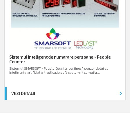
Sistemul inteligent de numarare persoane - People
Counter
Sistemul SMARSOFT - People Counter contine: * senzor dotat cu
inteligenta artificiala; * aplicatie soft custom; * semafor...
keyboard_arrow_right
VEZI DETALII