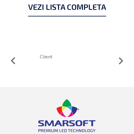
VEZI LISTA COMPLETA
keyboard_arrow_left
keyboard_arrow_right