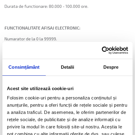
Durata de functionare: 80.000 - 100.000 ore.
FUNCTIONALITATE AFISAJ ELECTRONIC:
Numarator de la 0 la 99999.
Afisajul electronic este dotat cu:
- transceiver propriu pentru preluarea semnalului 0 - 10 V /
pulsuri
Consimțământ
Detalii
Despre
- bus­ de comunicatie RS485 pentru transmiterea informatiei catre
afisor.
Acest site utilizează cookie-uri
- tasta pentru dimming manual(reglare intensitate luminoasa
Folosim cookie-uri pentru a personaliza conținutul și
LED­uri).
anunțurile, pentru a oferi funcții de rețele sociale și pentru
Semnalul pentru pulsuri va fi izolat optic.
a analiza traficul. De asemenea, le oferim partenerilor de
rețele sociale, de publicitate și de analize informații cu
privire la modul în care folosiți site-ul nostru. Aceștia le
CARACTERISTICI TEHNICE UTILIZARE MEDIU INDUSTRIAL:
pot combina cu alte informații oferite de dvs. sau culese