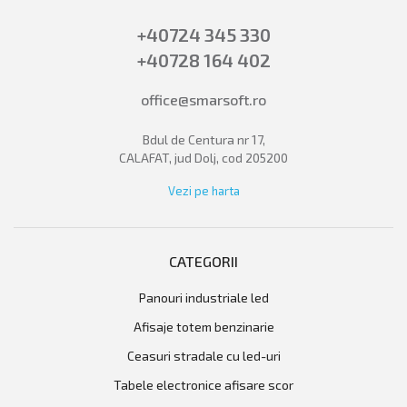
+40724 345 330
+40728 164 402
office@smarsoft.ro
Bdul de Centura nr 17,
CALAFAT, jud Dolj, cod 205200
Vezi pe harta
CATEGORII
panouri industriale led
afisaje totem benzinarie
ceasuri stradale cu led-uri
tabele electronice afisare scor