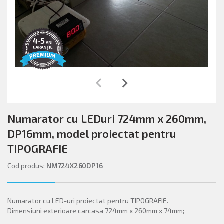
keyboard_arrow_left
keyboard_arrow_right
Numarator cu LEDuri 724mm x 260mm,
DP16mm, model proiectat pentru
TIPOGRAFIE
Cod produs:
NM724X260DP16
Numarator cu LED-uri proiectat pentru TIPOGRAFIE.
Dimensiuni exterioare carcasa 724mm x 260mm x 74mm;