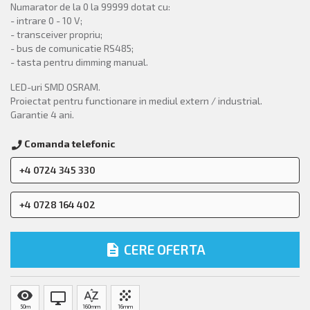
Numarator de la 0 la 99999 dotat cu:
- intrare 0 - 10 V;
- transceiver propriu;
- bus­ de comunicatie RS485;
- tasta pentru dimming manual.
LED-uri SMD OSRAM.
Proiectat pentru functionare in mediul extern / industrial.
Garantie 4 ani.
Comanda telefonic
call
+4 0724 345 330
+4 0728 164 402
description
CERE OFERTA
visibility
sort_by_alpha
grain
desktop_windows
50m
160mm
16mm