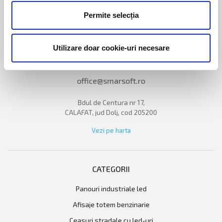
Permite selecția
+40724 345 330
Utilizare doar cookie-uri necesare
+40728 164 402
office@smarsoft.ro
Bdul de Centura nr 17,
CALAFAT, jud Dolj, cod 205200
Vezi pe harta
CATEGORII
panouri industriale led
afisaje totem benzinarie
ceasuri stradale cu led-uri