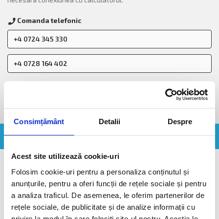
Comanda telefonic
call
+4 0724 345 330
+4 0728 164 402
description
CERE OFERTA
Consimțământ
Detalii
Despre
Detalii tehnice
Detalii tehnice
Acest site utilizează cookie-uri
Folosim cookie-uri pentru a personaliza conținutul și
anunțurile, pentru a oferi funcții de rețele sociale și pentru
Categorie
DISPOZITIVE PROGRAMARE / COMUNICATIE
a analiza traficul. De asemenea, le oferim partenerilor de
rețele sociale, de publicitate și de analize informații cu
privire la modul în care folosiți site-ul nostru. Aceștia le