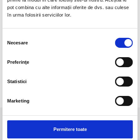
pot combina cu alte informații oferite de dvs. sau culese
în urma folosirii serviciilor lor.
VEZI LISTA COMPLETA
Selecția
Necesare
consimțământului
Preferinţe
keyboard_arrow_left
keyboard_arrow_right
Statistici
Marketing
Permitere toate