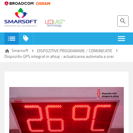
search
toc
menu
keyboard_arrow_right
keyboard_arrow_right
Smarsoft
home
DISPOZITIVE PROGRAMARE / COMUNICATIE
Dispozitiv GPS integrat in afisaj - actualizarea automata a orei