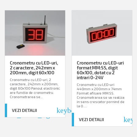
Cronometru cu LED-uri,
Cronometru cu LED-uri
2 caractere, 242mm x
format MM:SS, digit
200mm, digit 60x100
60x100, dotat cu 2
intrari 0-24V
Cronometru cu LED-uri, 2
caractere, 242mm x 200mm,
Cronometru cu LED-uri
digit 60x100 Panoul electronic
440mm x 200mm x 74mm
are functia de cronometru.
Format afisare MM:SS.
Cronometrarea se...
Cronometrarea se va realiza
in sens crescator pornind de
la 0....
keyboard_arrow_right
VEZI DETALII
board_arrow_right
keyb
VEZI DETALII