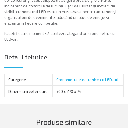
doi concurenți, acest dispozitiv asigură precizie și claritate,
indiferent de condițiile de lumină. Ușor de utilizat și extrem de
vizibil, cronometrul LED este un must-have pentru antrenori și
organizatorii de evenimente, aducând un plus de emoție și
eficiență în fiecare competiție.
Faceți fiecare moment să conteze, alegand un cronometru cu
LED-uri.
Detalii tehnice
Categorie
Cronometre electronice cu LED-uri
Dimensiuni exterioare
700 x 270 x 74
Produse similare