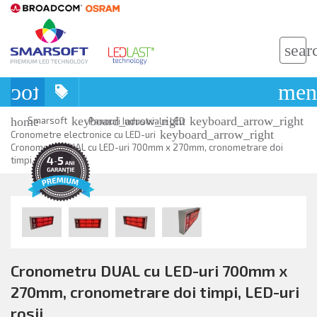
sear
toc
men
keyboard_arrow_right
keyboard_arrow_right
home
Smarsoft
Panouri Industriale LED
keyboard_arrow_right
Cronometre electronice cu LED-uri
Cronometru DUAL cu LED-uri 700mm x 270mm, cronometrare doi
timpi, LED-uri rosii
Cronometru DUAL cu LED-uri 700mm x
270mm, cronometrare doi timpi, LED-uri
rosii