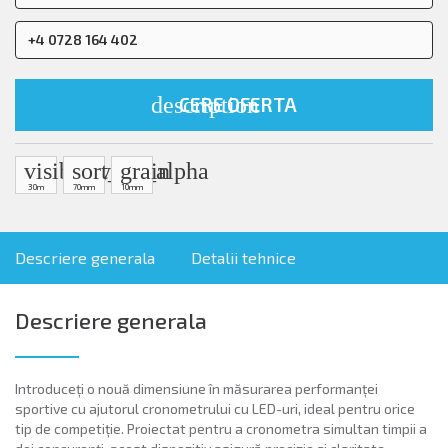
+4 0728 164 402
description
CERE OFERTA
visibility
sort_by_alpha
grain
30m
70mm
10mm
Descriere generala
Detalii tehnice
Descriere generala
Introduceți o nouă dimensiune în măsurarea performanței
sportive cu ajutorul cronometrului cu LED-uri, ideal pentru orice
tip de competiție. Proiectat pentru a cronometra simultan timpii a