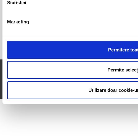
Statistici
Stiri
Expozitii
Marketing
Permitere toa
© 2026 - Toate drepturile rezervate
Permite selecț
SMARSOFT ELECTRONIC SRL
Utilizare doar cookie-u