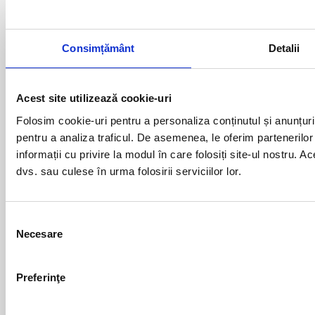
ceasuri stradale cu led-uri
tabele electronice afisare scor
Consimțământ
Detalii
dispozitive programare / comunicatie
reclame si afisaje electronice
Acest site utilizează cookie-uri
cruci de farmacie cu led-uri
Folosim cookie-uri pentru a personaliza conținutul și anunțurile
UTILE
pentru a analiza traficul. De asemenea, le oferim partenerilor 
Termeni si conditii
informații cu privire la modul în care folosiți site-ul nostru. A
dvs. sau culese în urma folosirii serviciilor lor.
Confidentialitate
Sitemap
SMARSOFT
Selecția
Necesare
consimțământului
Tehnologie Premium
Blog
Preferinţe
SmarSoft
Contact