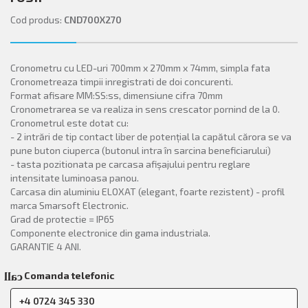
Cod produs:
CND700X270
Cronometru cu LED-uri 700mm x 270mm x 74mm, simpla fata
Cronometreaza timpii inregistrati de doi concurenti.
Format afisare MM:SS:ss, dimensiune cifra 70mm
Cronometrarea se va realiza in sens crescator pornind de la 0.
Cronometrul este dotat cu:
- 2 intrări de tip contact liber de potențial la capătul cărora se va
pune buton ciuperca (butonul intra în sarcina beneficiarului)
- tasta pozitionata pe carcasa afișajului pentru reglare
intensitate luminoasa panou.
Carcasa din aluminiu ELOXAT (elegant, foarte rezistent) - profil
marca Smarsoft Electronic.
Grad de protectie = IP65
Componente electronice din gama industriala.
GARANTIE 4 ANI.
Comanda telefonic
call
+4 0724 345 330