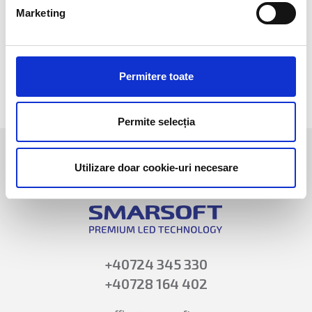
Marketing
keyboard_arrow_left
keyboard_arrow_right
Permitere toate
Permite selecția
Utilizare doar cookie-uri necesare
+40724 345 330
+40728 164 402