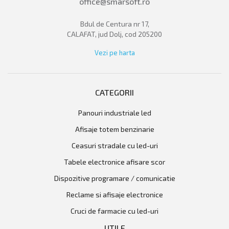
office@smarsoft.ro
Bdul de Centura nr 17,
CALAFAT, jud Dolj, cod 205200
Vezi pe harta
CATEGORII
panouri industriale led
afisaje totem benzinarie
ceasuri stradale cu led-uri
tabele electronice afisare scor
dispozitive programare / comunicatie
reclame si afisaje electronice
cruci de farmacie cu led-uri
UTILE