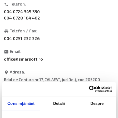
Telefon
:
phone
004 0724 345 330
004 0728 164 402
Telefon / Fax
:
print
004 0251 232 326
Email
:
email
office@smarsoft.ro
Adresa
:
place
Bdul de Centura nr 17, CALAFAT, jud Dolj, cod 205200
Vezi pe harta
Consimțământ
Detalii
Despre