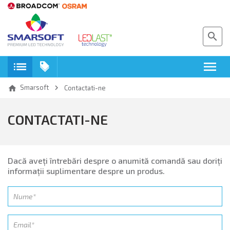
search
toc
menu
keyboard_arrow_right
Smarsoft
home
Contactati-ne
CONTACTATI-NE
Dacă aveţi întrebări despre o anumită comandă sau doriţi
informaţii suplimentare despre un produs.